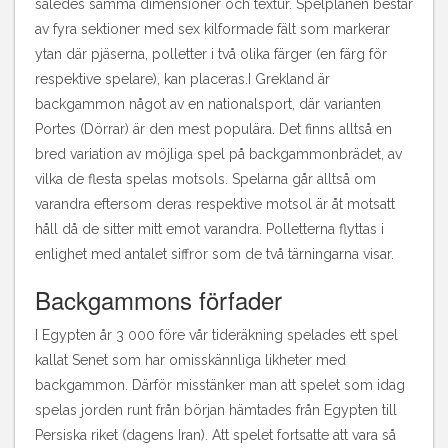
således samma dimensioner och textur. Spelplanen består
av fyra sektioner med sex kilformade fält som markerar
ytan där pjäserna, polletter i två olika färger (en färg för
respektive spelare), kan placeras.I Grekland är
backgammon något av en nationalsport, där varianten
Portes (Dörrar) är den mest populära. Det finns alltså en
bred variation av möjliga spel på backgammonbrädet, av
vilka de flesta spelas motsols. Spelarna går alltså om
varandra eftersom deras respektive motsol är åt motsatt
håll då de sitter mitt emot varandra. Polletterna flyttas i
enlighet med antalet siffror som de två tärningarna visar.
Backgammons förfader
I Egypten år 3 000 före vår tideräkning spelades ett spel
kallat Senet som har omisskännliga likheter med
backgammon. Därför misstänker man att spelet som idag
spelas jorden runt från början hämtades från Egypten till
Persiska riket (dagens Iran). Att spelet fortsatte att vara så