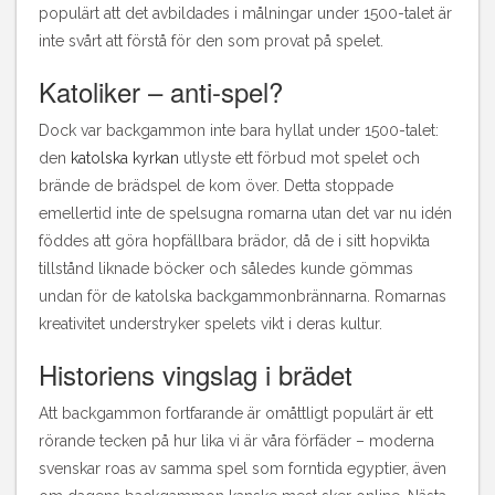
populärt att det avbildades i målningar under 1500-talet är
inte svårt att förstå för den som provat på spelet.
Katoliker – anti-spel?
Dock var backgammon inte bara hyllat under 1500-talet:
den
katolska kyrkan
utlyste ett förbud mot spelet och
brände de brädspel de kom över. Detta stoppade
emellertid inte de spelsugna romarna utan det var nu idén
föddes att göra hopfällbara brädor, då de i sitt hopvikta
tillstånd liknade böcker och således kunde gömmas
undan för de katolska backgammonbrännarna. Romarnas
kreativitet understryker spelets vikt i deras kultur.
Historiens vingslag i brädet
Att backgammon fortfarande är omåttligt populärt är ett
rörande tecken på hur lika vi är våra förfäder – moderna
svenskar roas av samma spel som forntida egyptier, även